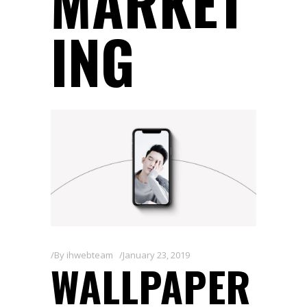
MARKET
ING
By
ihwebteam
January 23, 2019
WALLPAPER