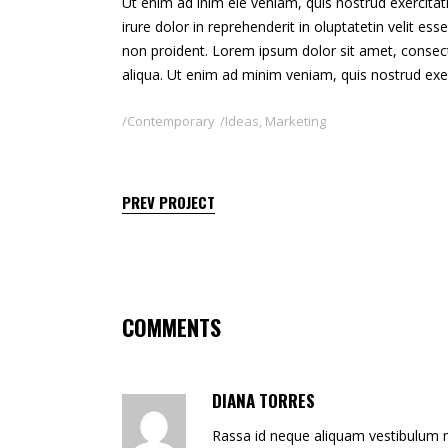
Ut enim ad inim ele veniam, quis nostrud exercita
irure dolor in reprehenderit in oluptatetin velit es
non proident. Lorem ipsum dolor sit amet, consect
aliqua. Ut enim ad minim veniam, quis nostrud exer
Contemporary
Ideas
,
Marketing
PREV PROJECT
COMMENTS
DIANA TORRES
Rassa id neque aliquam vestibulum mo