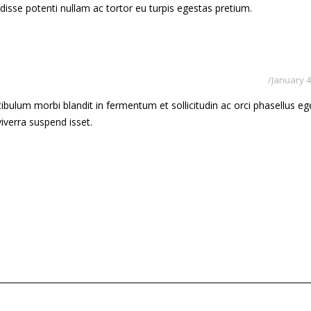
ndisse potenti nullam ac tortor eu turpis egestas pretium.
January 4
bulum morbi blandit in fermentum et sollicitudin ac orci phasellus eg
 viverra suspend isset.