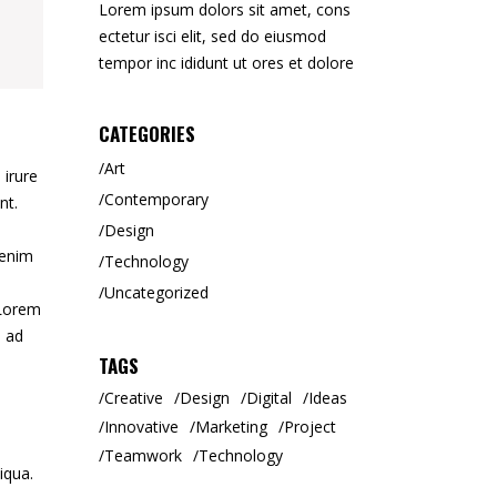
Lorem ipsum dolors sit amet, cons
ectetur isci elit, sed do eiusmod
tempor inc ididunt ut ores et dolore
CATEGORIES
Art
 irure
Contemporary
nt.
Design
 enim
Technology
Uncategorized
 Lorem
m ad
TAGS
Creative
Design
Digital
Ideas
Innovative
Marketing
Project
Teamwork
Technology
iqua.