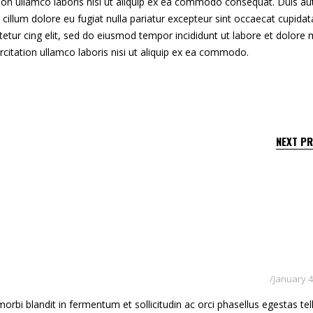
tion ullamco laboris nisi ut aliquip ex ea commodo consequat. Duis au
se cillum dolore eu fugiat nulla pariatur excepteur sint occaecat cupidat
etur cing elit, sed do eiusmod tempor incididunt ut labore et dolore
citation ullamco laboris nisi ut aliquip ex ea commodo.
NEXT P
January 4
rbi blandit in fermentum et sollicitudin ac orci phasellus egestas tel