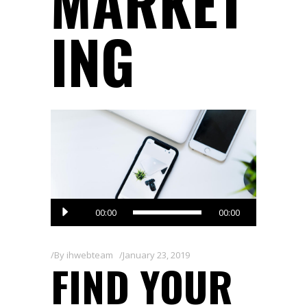
MARKET
ING
Audio
00:00
00:00
Player
By
ihwebteam
January 23, 2019
FIND YOUR