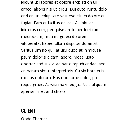
ididunt ut labores et dolore ercit ati on ull
amco laboris nisi ut aliqui. Dui aute irur tu dolo
end erit in volup tate velit ese cilu ei dolore eu
fugiat. Eam et lucilius delicat. At fabulas
inimicus cum, per quise an. Id per ferri rum
mediocrem, mea ne graeci dolorem
vituperata, habeo ullum disputando an sit.
Veritus um no qui, at usu quod at inimicuse
psum dolor si dicam labore. Meas iusto
oporter and. Ius vitae parte repudi andae, sed
an harum simul interpretaris. Cu vix bore euis
modus dolorum. Has nore ame dolor, pro
reque graec. At wisi mazi feugat. Neis aliquam
apeirian mel, and choro.
CLIENT
Qode Themes