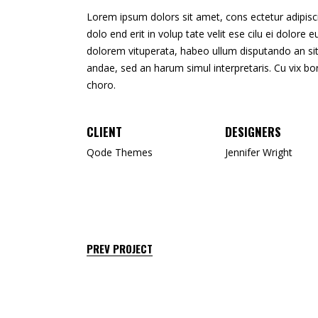
Lorem ipsum dolors sit amet, cons ectetur adipisci e
dolo end erit in volup tate velit ese cilu ei dolore
dolorem vituperata, habeo ullum disputando an sit.
andae, sed an harum simul interpretaris. Cu vix b
choro.
CLIENT
DESIGNERS
Qode Themes
Jennifer Wright
PREV PROJECT