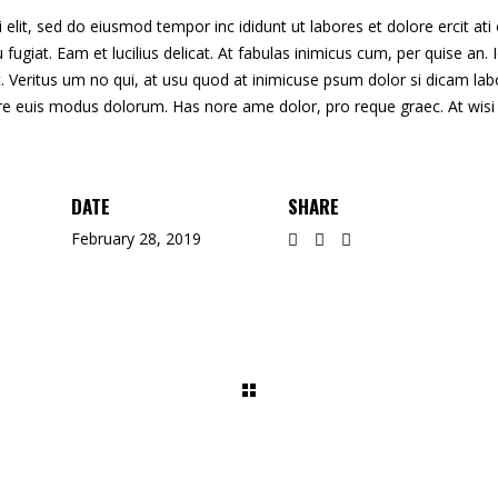
lit, sed do eiusmod tempor inc ididunt ut labores et dolore ercit ati on
 eu fugiat. Eam et lucilius delicat. At fabulas inimicus cum, per quise a
 Veritus um no qui, at usu quod at inimicuse psum dolor si dicam labo
ore euis modus dolorum. Has nore ame dolor, pro reque graec. At wisi
DATE
SHARE
February 28, 2019