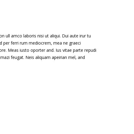
 ull amco laboris nisi ut aliqui. Dui aute irur tu
n. Id per ferri rum mediocrem, mea ne graeci
re. Meas iusto oporter and. Ius vitae parte repudi
 mazi feugat. Neis aliquam apeirian mel, and