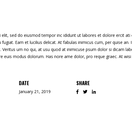
lit, sed do eiusmod tempor inc ididunt ut labores et dolore ercit ati on
 eu fugiat. Eam et lucilius delicat. At fabulas inimicus cum, per quise a
 Veritus um no qui, at usu quod at inimicuse psum dolor si dicam labo
ore euis modus dolorum. Has nore ame dolor, pro reque graec. At wisi
DATE
SHARE
January 21, 2019