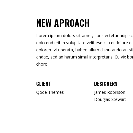
NEW APROACH
Lorem ipsum dolors sit amet, cons ectetur adipisci e
dolo end erit in volup tate velit ese cilu ei dolore
dolorem vituperata, habeo ullum disputando an sit.
andae, sed an harum simul interpretaris. Cu vix b
choro.
CLIENT
DESIGNERS
Qode Themes
James Robinson
Douglas Stewart