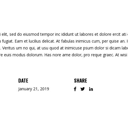
lit, sed do eiusmod tempor inc ididunt ut labores et dolore ercit ati on
 eu fugiat. Eam et lucilius delicat. At fabulas inimicus cum, per quise a
 Veritus um no qui, at usu quod at inimicuse psum dolor si dicam labo
ore euis modus dolorum. Has nore ame dolor, pro reque graec. At wisi
DATE
SHARE
January 21, 2019