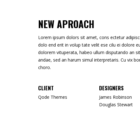
NEW APROACH
Lorem ipsum dolors sit amet, cons ectetur adipisci e
dolo end erit in volup tate velit ese cilu ei dolore
dolorem vituperata, habeo ullum disputando an sit.
andae, sed an harum simul interpretaris. Cu vix b
choro.
CLIENT
DESIGNERS
Qode Themes
James Robinson
Douglas Stewart