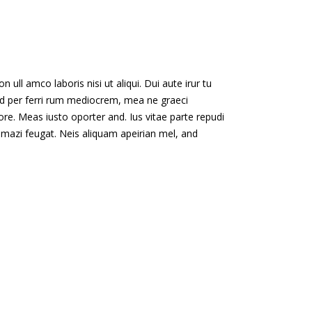
 ull amco laboris nisi ut aliqui. Dui aute irur tu
n. Id per ferri rum mediocrem, mea ne graeci
re. Meas iusto oporter and. Ius vitae parte repudi
 mazi feugat. Neis aliquam apeirian mel, and